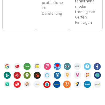
fehlerhafte
professione
n oder
lle
fremdgeste
Darstellung
uerten
Einträgen