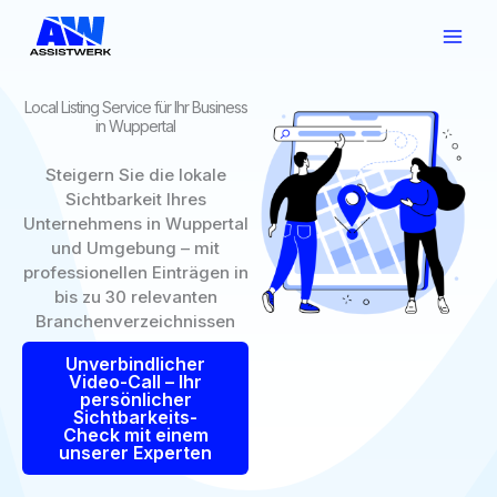
Zum
Inhalt
springen
Local Listing Service für Ihr Business
in Wuppertal
Steigern Sie die lokale
Sichtbarkeit Ihres
Unternehmens in Wuppertal
und Umgebung – mit
professionellen Einträgen in
bis zu 30 relevanten
Branchenverzeichnissen
Unverbindlicher
Video-Call – Ihr
persönlicher
Sichtbarkeits-
Check mit einem
unserer Experten